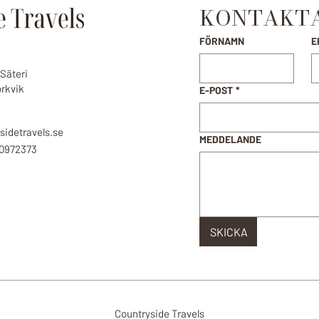
KONTAKTA
FÖRNAMN
E
Säteri
örkvik
E-POST
*
sidetravels.se
MEDDELANDE
-0972373
SKICKA
Countryside Travels