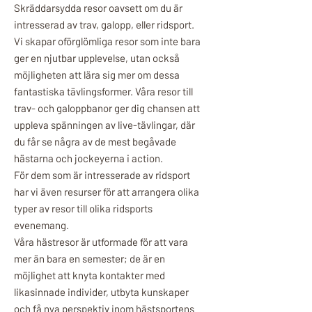
Skräddarsydda resor oavsett om du är
intresserad av trav, galopp, eller ridsport.
Vi skapar oförglömliga resor som inte bara
ger en njutbar upplevelse, utan också
möjligheten att lära sig mer om dessa
fantastiska tävlingsformer. Våra resor till
trav- och galoppbanor ger dig chansen att
uppleva spänningen av live-tävlingar, där
du får se några av de mest begåvade
hästarna och jockeyerna i action.
För dem som är intresserade av ridsport
har vi även resurser för att arrangera olika
typer av resor till olika ridsports
evenemang.
Våra hästresor är utformade för att vara
mer än bara en semester; de är en
möjlighet att knyta kontakter med
likasinnade individer, utbyta kunskaper
och få nya perspektiv inom hästsportens