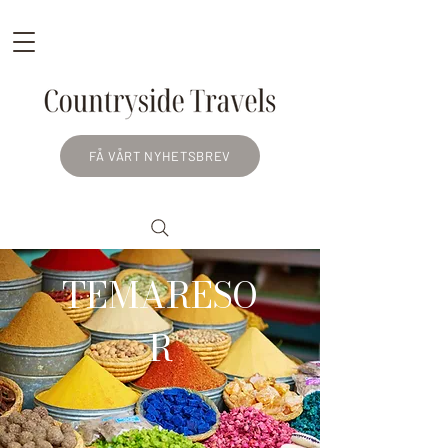
FÅ VÅRT NYHETSBREV
TEMARESO
R