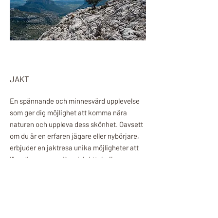
JAKT
En spännande och minnesvärd upplevelse
som ger dig möjlighet att komma nära
naturen och uppleva dess skönhet. Oavsett
om du är en erfaren jägare eller nybörjare,
erbjuder en jaktresa unika möjligheter att
lära dig mer om vilt och jaktteknik.
Tillsammans med likasinnade kan du njuta
av gemenskapen och dela historier efter
en dag ute i fält. Förbered dig på äventyr
och skapa oförglömliga minnen!